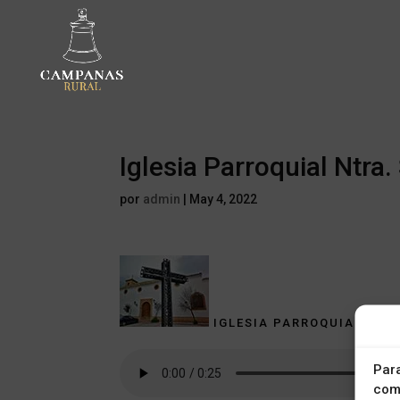
Iglesia Parroquial Ntra
por
admin
|
May 4, 2022
IGLESIA PARROQUIAL NTRA
Para
como