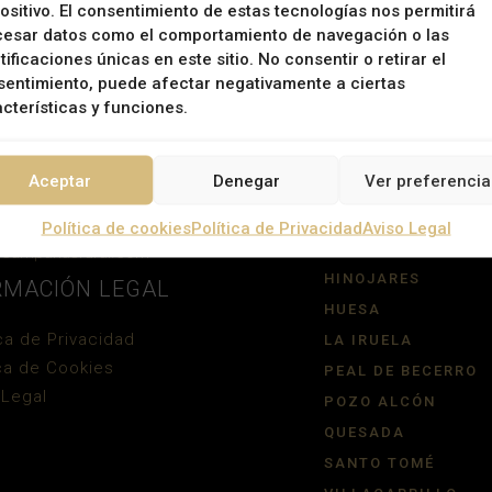
ositivo. El consentimiento de estas tecnologías nos permitirá
Compartir en Facebook
cesar datos como el comportamiento de navegación o las
tificaciones únicas en este sitio. No consentir o retirar el
entimiento, puede afectar negativamente a ciertas
cterísticas y funciones.
S DE CONTACTO
MUNICIPIOS
Aceptar
Denegar
Ver preferencia
L:
CAZORLA
Política de cookies
Política de Privacidad
Aviso Legal
CHILLUEVAR
@campanasrural.com
HINOJARES
RMACIÓN LEGAL
HUESA
ica de Privacidad
LA IRUELA
ica de Cookies
PEAL DE BECERRO
 Legal
POZO ALCÓN
QUESADA
SANTO TOMÉ