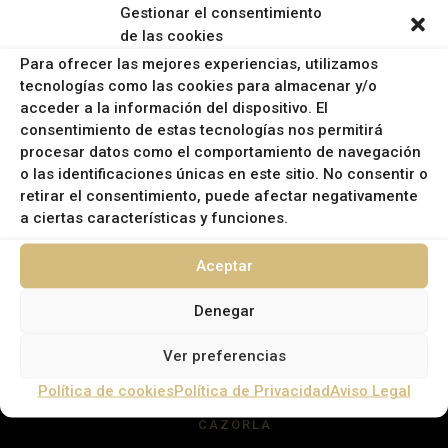
Gestionar el consentimiento
de las cookies
EMAIL:
Para ofrecer las mejores experiencias, utilizamos
info@campanasrural.com
tecnologías como las cookies para almacenar y/o
INFORMACIÓN LEGAL
acceder a la información del dispositivo. El
consentimiento de estas tecnologías nos permitirá
procesar datos como el comportamiento de navegación
Política de Privacidad
o las identificaciones únicas en este sitio. No consentir o
Política de Cookies
retirar el consentimiento, puede afectar negativamente
a ciertas características y funciones.
Aviso Legal
Aceptar
Denegar
Ver preferencias
MUNICIPIOS
Política de cookies
Política de Privacidad
Aviso Legal
CAZORLA