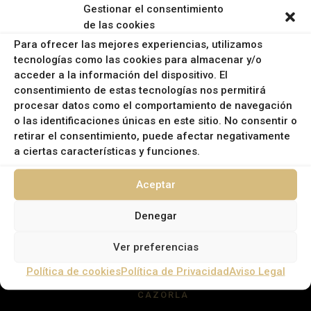
Gestionar el consentimiento
de las cookies
EMAIL:
Para ofrecer las mejores experiencias, utilizamos
info@campanasrural.com
tecnologías como las cookies para almacenar y/o
INFORMACIÓN LEGAL
acceder a la información del dispositivo. El
consentimiento de estas tecnologías nos permitirá
procesar datos como el comportamiento de navegación
Política de Privacidad
o las identificaciones únicas en este sitio. No consentir o
Política de Cookies
retirar el consentimiento, puede afectar negativamente
a ciertas características y funciones.
Aviso Legal
Aceptar
Denegar
Ver preferencias
MUNICIPIOS
Política de cookies
Política de Privacidad
Aviso Legal
CAZORLA