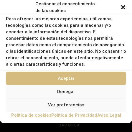
Gestionar el consentimiento
de las cookies
EMAIL:
Para ofrecer las mejores experiencias, utilizamos
info@campanasrural.com
tecnologías como las cookies para almacenar y/o
INFORMACIÓN LEGAL
acceder a la información del dispositivo. El
consentimiento de estas tecnologías nos permitirá
procesar datos como el comportamiento de navegación
Política de Privacidad
o las identificaciones únicas en este sitio. No consentir o
Política de Cookies
retirar el consentimiento, puede afectar negativamente
a ciertas características y funciones.
Aviso Legal
Aceptar
Denegar
Ver preferencias
MUNICIPIOS
Política de cookies
Política de Privacidad
Aviso Legal
CAZORLA