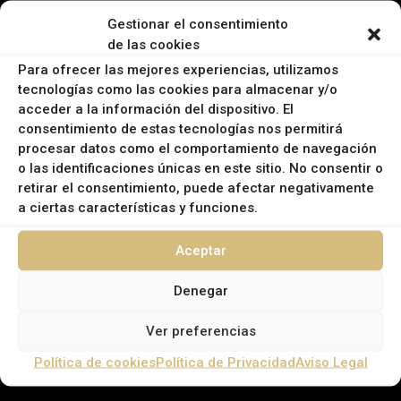
DATOS DE CONTACTO
Gestionar el consentimiento
de las cookies
EMAIL:
Para ofrecer las mejores experiencias, utilizamos
tecnologías como las cookies para almacenar y/o
info@campanasrural.com
acceder a la información del dispositivo. El
INFORMACIÓN LEGAL
consentimiento de estas tecnologías nos permitirá
procesar datos como el comportamiento de navegación
Política de Privacidad
o las identificaciones únicas en este sitio. No consentir o
Política de Cookies
retirar el consentimiento, puede afectar negativamente
a ciertas características y funciones.
Aviso Legal
Aceptar
Denegar
Ver preferencias
Política de cookies
Política de Privacidad
Aviso Legal
MUNICIPIOS